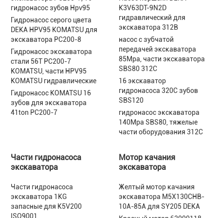
гидронасос зубов Hpv95
K3V63DT-9N2D
гидравлический для
Гидронасос серого цвета
экскаватора 312B
DEKA HPV95 KOMATSU для
экскаватора PC200-8
насос с зубчатой
передачей экскаватора
Гидронасос экскаватора
85Mpa, части экскаватора
стали 56T PC200-7
SBS80 312C
KOMATSU, части HPV95
KOMATSU гидравлические
16 экскаватор
гидронасоса 320C зубов
Гидронасос KOMATSU 16
SBS120
зубов для экскаватора
41ton PC200-7
гидронасос экскаватора
140Mpa SBS80, тяжелые
части оборудования 312C
Части гидронасоса
Мотор качания
экскаватора
экскаватора
Части гидронасоса
Желтый мотор качания
экскаватора 1KG
экскаватора M5X130CHB-
запасные для K5V200
10A-85A для SY205 DEKA
ISO9001