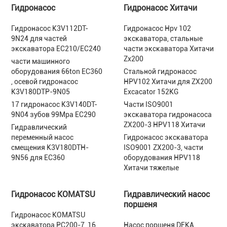
Гидронасос
Гидронасос Хитачи
Гидронасос K3V112DT-
Гидронасос Hpv 102
9N24 для частей
экскаватора, стальные
экскаватора EC210/EC240
части экскаватора Хитачи
Zx200
части машинного
оборудования 66ton EC360
Стальной гидронасос
, осевой гидронасос
HPV102 Хитачи для ZX200
K3V180DTP-9N05
Excacator 152KG
17 гидронасос K3V140DT-
Части ISO9001
9N04 зубов 99Mpa EC290
экскаватора гидронасоса
ZX200-3 HPV118 Хитачи
Гидравлический
переменный насос
Гидронасос экскаватора
смещения K3V180DTH-
ISO9001 ZX200-3, части
9N56 для EC360
оборудования HPV118
Хитачи тяжелые
Гидронасос KOMATSU
Гидравлический насос
поршеня
Гидронасос KOMATSU
экскаватора PC200-7, 16
Насос поршеня DEKA