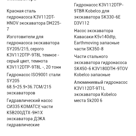
Гидронасос K3V112DTP-
Красная сталь
9TBR Kobelco для
гидронасоса K3V112DT-
экскаватора SK330-6E
HNOV экскаватора DH225-
D3V112
7
Насос экскаватора
Изготовители для
Кавасаки K5v140dtp,
гидронасоса экскаватора
Earthmoving запасные
SY205/215, серого
части SK350-8
K3V112DTP-9T8L темное -
Части стального
серый цвет, темнота
экскаватора гидронасоса
K3V112DTP-9T8L -, 20 тонн
SK450-6 K3V180DTH-9TOV
Гидронасос ISO9001 стали
Kobelco запасные
SY205
Алюминиевый гидронасос
68.5*25.9*36.7CM/215
K3V112DT-9T1L
экскаваторов
экскаватора Kobelco
Гидравлический насос
места Sk200 6
СИ335 КОМАТСУ, части
К5В200ДТХ-9Н1Х
экскаватора ДЭКА
гидравлические