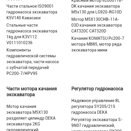
Красный мотор 62000118-
Части стальное ISO9001
DK качания экскаватора
гидронасоса экскаватора
M5x130 для LG920-RG10D
K5V140 Кавасаки
Мотор M5X130CHB-11A-
Стальные части
03D качания экскаватора
гидронасоса экскаватора
CAT320C CAT320D
1kg для K3V112
Качание KOMATSU Pc200-7
V0111010236
мотора MB85, мотор ряда
Компоненты
экскаватора мини
гидравлической системы
экскаватора, части насоса
с зубчатой передачей
PC200-7/HPV95
Части мотора качания
Регулятор гидронасоса
экскаватора
Надежное управление 8L
Мотор качания
регулятора SY205/215
экскаватора M5X130
гидронасоса DEKA
разделяет цилиндр DEKA
Регулятор экскаватора S-
экскаватора 2KG
9N07 гидравлический,
гидравлический