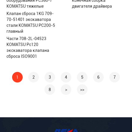
оборудования PC360-7
Конечная сборка
KOMATSU тяжелые
двигателя драйвера
Клапан сброса 1KG 709-
70-51401 экскаватора
стали KOMATSU PC200-5
главный
Части 708-2L-04523
KOMATSU Pc120
экскаватора клапана
сброса ISO9001
1
2
3
4
5
6
7
8
>
>>