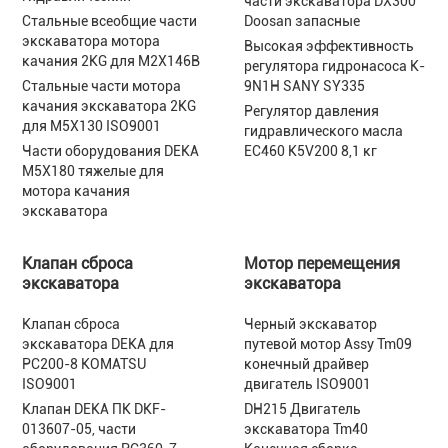
части экскаватора DX300
Стальные всеобщие части
Doosan запасные
экскаватора мотора
Высокая эффективность
качания 2KG для M2X146B
регулятора гидронасоса K-
Стальные части мотора
9N1H SANY SY335
качания экскаватора 2KG
Регулятор давления
для M5X130 ISO9001
гидравлического масла
Части оборудования DEKA
EC460 K5V200 8,1 кг
M5X180 тяжелые для
мотора качания
экскаватора
Клапан сброса
Мотор перемещения
экскаватора
экскаватора
Клапан сброса
Черный экскаватор
экскаватора DEKA для
путевой мотор Assy Tm09
PC200-8 KOMATSU
конечный драйвер
ISO9001
двигатель ISO9001
Клапан DEKA ПК DKF-
DH215 Двигатель
013607-05, части
экскаватора Tm40