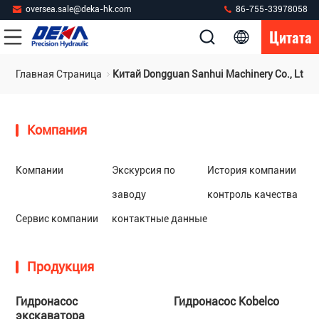
oversea.sale@deka-hk.com
86-755-33978058
Цитата
Главная Страница
Китай Dongguan Sanhui Machinery Co., Ltd.
Компания
Компании
Экскурсия по
История компании
заводу
контроль качества
Сервис компании
контактные данные
Продукция
Гидронасос
Гидронасос Kobelco
экскаватора