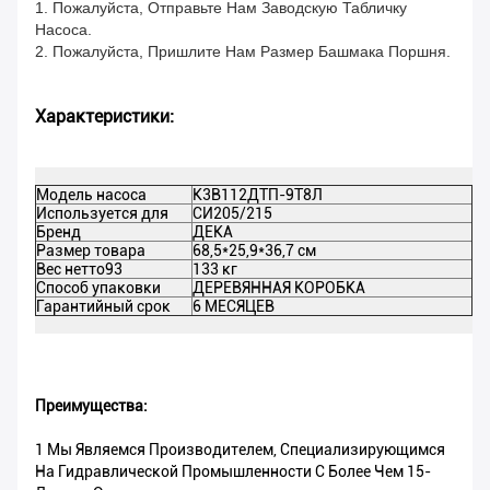
1. Пожалуйста, Отправьте Нам Заводскую Табличку
Насоса.
2. Пожалуйста, Пришлите Нам Размер Башмака Поршня.
Характеристики:
Модель насоса
К3В112ДТП-9Т8Л
Д
Используется для
СИ205/215
К
Бренд
ДЕКА
Ц
Размер товара
68,5*25,9*36,7 см
И
Вес нетто93
133 кг
О
Способ упаковки
ДЕРЕВЯННАЯ КОРОБКА
С
Гарантийный срок
6 МЕСЯЦЕВ
М
Преимущества:
1 Мы Являемся Производителем, Специализирующимся
На Гидравлической Промышленности С Более Чем 15-