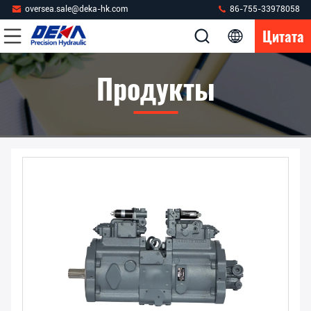
oversea.sale@deka-hk.com
86-755-33978058
Цитата
Продукты