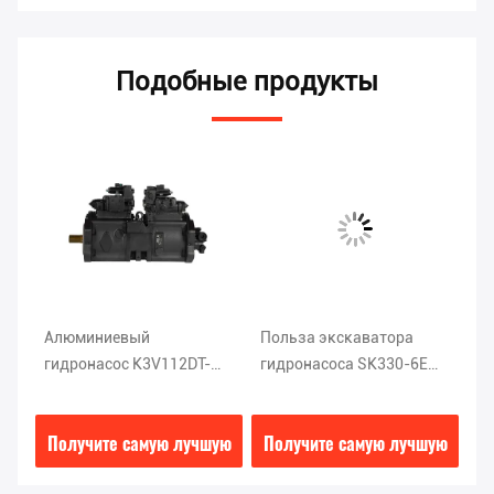
Подобные продукты
Алюминиевый
Польза экскаватора
Ги
гидронасос K3V112DT-
гидронасоса SK330-6E
KO
9T1L экскаватора
DEKA K5V140DTP Kobelco
за
lco
Kobelco места Sk200 6
эк
ую
Получите самую лучшую
Получите самую лучшую
П
0E