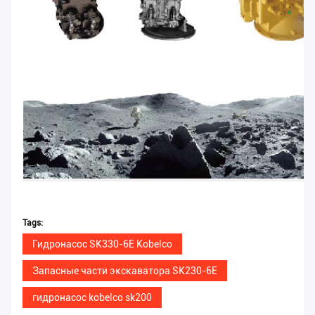
Tags:
Гидронасос SK330-6E Kobelco
Запасные части экскаватора SK230-6E
гидронасос kobelco sk200