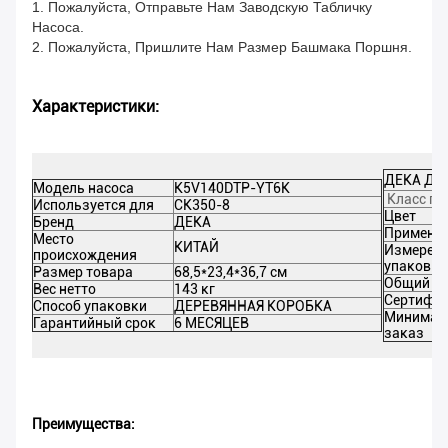
1. Пожалуйста, Отправьте Нам Заводскую Табличку
Насоса.
2. Пожалуйста, Пришлите Нам Размер Башмака Поршня.
Характеристики:
ДЕКА Дет
Модель насоса
K5V140DTP-YT6K
Класс пр
Используется для
СК350-8
Цвет
Бренд
ДЕКА
Применен
Место
КИТАЙ
Измерен
происхождения
упаковки
Размер товара
68,5*23,4*36,7 см
Общий ве
Вес нетто
143 кг
Сертифи
Способ упаковки
ДЕРЕВЯННАЯ КОРОБКА
Минимал
Гарантийный срок
6 МЕСЯЦЕВ
заказ
Преимущества: