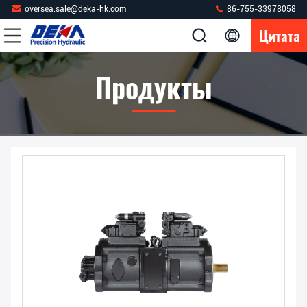
oversea.sale@deka-hk.com
86-755-33978058
Цитата
Продукты