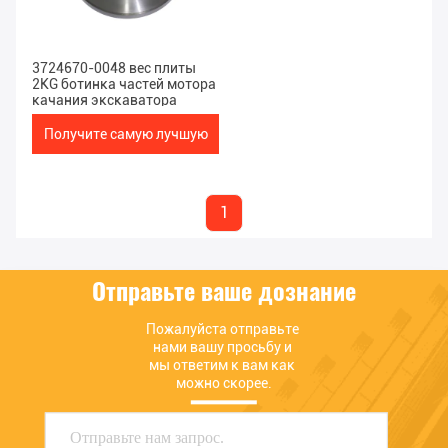
3724670-0048 вес плиты
2KG ботинка частей мотора
качания экскаватора
Получите самую лучшую
цену
1
Отправьте ваше дознание
Пожалуйста отправьте 
нами вашу просьбу и 
мы ответим к вам как 
можно скорее.