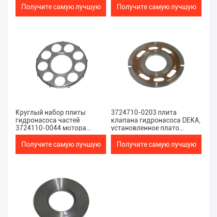
оборудования
Получите самую лучшую
Получите самую лучшую
цену
цену
Круглый набор плиты
3724710-0203 плита
гидронасоса частей
клапана гидронасоса DEKA,
3724110-0044 мотора
установленное плато
качания экскаватора
клапана M5X130
Получите самую лучшую
Получите самую лучшую
цену
цену