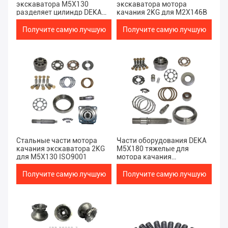
экскаватора M5X130
экскаватора мотора
разделяет цилиндр DEKA
качания 2KG для M2X146B
экскаватора 2KG
гидравлический
Получите самую лучшую
Получите самую лучшую
цену
цену
Стальные части мотора
Части оборудования DEKA
качания экскаватора 2KG
M5X180 тяжелые для
для M5X130 ISO9001
мотора качания
экскаватора
Получите самую лучшую
Получите самую лучшую
цену
цену