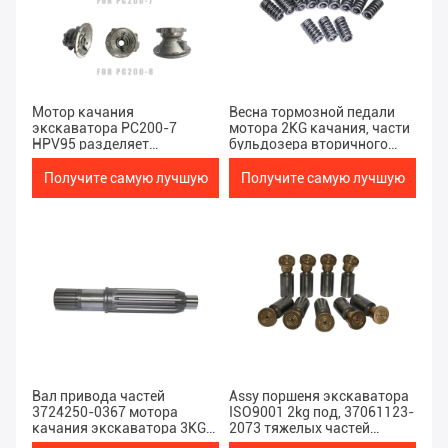
Мотор качания
Весна тормозной педали
экскаватора PC200-7
мотора 2KG качания, части
HPV95 разделяет
бульдозера вторичного
гидравлическую пользу
рынка M5X130
Indusry
Получите самую лучшую
Получите самую лучшую
цену
цену
Вал привода частей
Assy поршеня экскаватора
3724250-0367 мотора
ISO9001 2kg под, 37061123-
качания экскаватора 3KG
2073 тяжелых частей
всеобщий
строительного