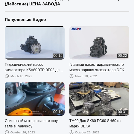
(Действие) ЦЕНА ЗАВОДА
Популярные Видео
00:15
00:22
Гидравлический насос
Главный насос гидравлического
экскаватора K5V80DTP-0E02 для
масла поршня экскаватора DEKA
KOBELCO SK200SR
K5V140DTP-9TBR для насоса
March 10, 2022
March 10, 2022
экскаватора KOBELCO SK330-6E
00:19
00:31
Свинговый мотор в нашем шоу-
TM09 Для SK60 PC60 SH60 от
зале в Гуанчжоу
марки DEKA
October 26, 2023
October 26, 2023