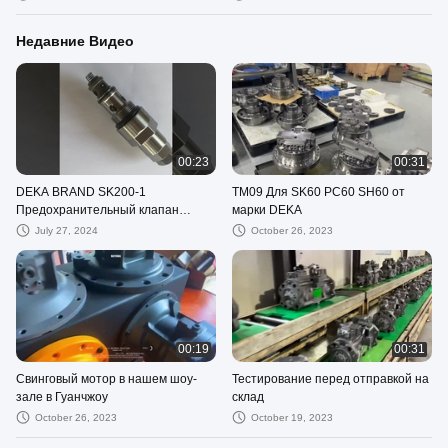
Недавние Видео
00:23
00:31
DEKA BRAND SK200-1
TM09 Для SK60 PC60 SH60 от
Предохранительный клапан
марки DEKA
порта (Действие) ЦЕНА ЗАВОДА
July 27, 2024
October 26, 2023
00:19
00:31
Свинговый мотор в нашем шоу-
Тестирование перед отправкой на
зале в Гуанчжоу
склад
October 26, 2023
October 19, 2023