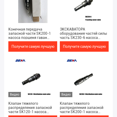
Конечная передача
ЭКСКАВАТОРА
запасной части SK200-1
оборудования частей силы
насоса поршеня гаван
часть SK230-6 насоса
ЭКСКАВАТОРА
поршеня тяжелого
оборудования частей силы
гидравлическая запасная
Получите самую лучшую
Получите самую лучшую
клапана сброса
путешествуя мотор
(перемещения) тяжелого
водителя клапана мотора
цену
цену
гидравлическая
окончательный
Видео
Видео
Клапан тяжелого
Клапан тяжелого
распределения запасной
распределения запасной
части SK120-1 насоса
части SK200-1 насоса
поршеня ЭКСКАВАТОРА
поршеня ЭКСКАВАТОРА