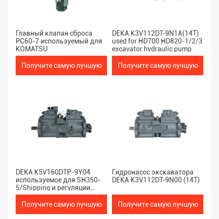
Главный клапан сброса
DEKA K3V112DT-9N1A(14T)
PC60-7 используемый для
used for HD700 HD820-1/2/3
KOMATSU
excavator hydraulic pump
Получите самую лучшую
Получите самую лучшую
цену
цену
DEKA K5V160DTP-9Y04
Гидронасос экскаватора
используемое для SH350-
DEKA K3V112DT-9N00 (14T)
5/Shipping и регуляции
гидронасоса экскаватора
300-5/CX360
Получите самую лучшую
Получите самую лучшую