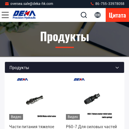
oversea.sale@deka-hk.com
86-755-33978058
Цитата
Продукты
Продукты
Видео
Видео
Части питания тяжелое
Р60-7 Для силовых частей