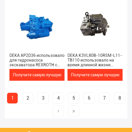
цену
цену
DEKA AP2D36 использовало
DEKA K3VL80B-10RSM-L11-
для гидронасоса
TB110 использовало на
экскаватора REXROTH с
время длинной жизни
небольшим размером и
гидронасоса экскаватора
легковесом
ЭКСКАВАТОРА SY75 SANY
Получите самую лучшую
Получите самую лучшую
цену
цену
1
2
3
4
5
6
7
8