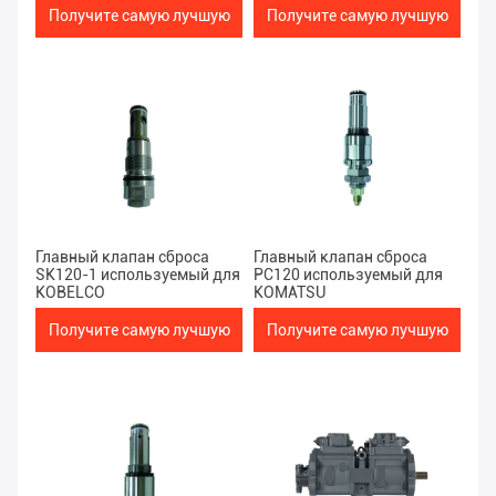
оборудования
оборудования
Получите самую лучшую
Получите самую лучшую
гидравлического главный
гидравлического главный
для гидронасоса
для гидронасоса
цену
цену
Главный клапан сброса
Главный клапан сброса
SK120-1 используемый для
PC120 используемый для
KOBELCO
KOMATSU
Получите самую лучшую
Получите самую лучшую
цену
цену