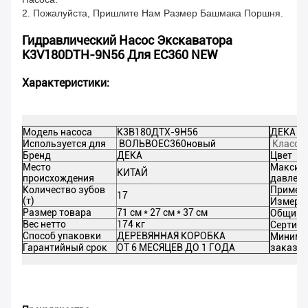
2. Пожалуйста, Пришлите Нам Размер Башмака Поршня.
Гидравлический Насос Экскаватора
K3V180DTH-9N56 Для EC360 NEW
Характеристики:
Модель насоса
К3В180ДТХ-9Н56
ДЕКА Д
Используется для
ВОЛЬВО
EC360новый
Класс 
Бренд
ДЕКА
Цвет
Место
Максим
КИТАЙ
происхождения
давлени
Количество зубов
Примене
17
(т)
Измерен
Размер товара
71 см * 27 см * 37 см
Общий 
Вес нетто
174 кг
Сертиф
Способ упаковки
ДЕРЕВЯННАЯ КОРОБКА
Минима
Гарантийный срок
ОТ 6 МЕСЯЦЕВ ДО 1 ГОДА
заказ