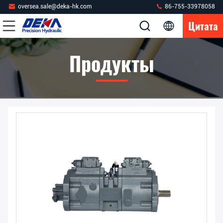
oversea.sale@deka-hk.com
86-755-33978058
Цитата
Продукты