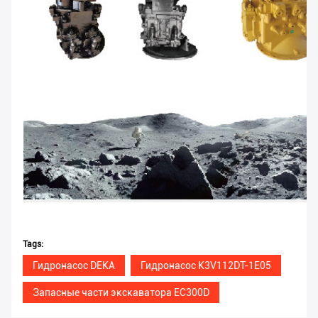
Tags:
Гидронасос DEKA
Гидронасос K3V112DT-1E05
Запасные части экскаватора EC300D