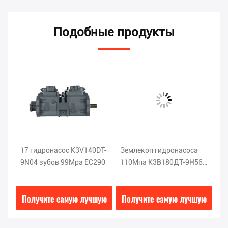
Подобные продукты
17 гидронасос K3V140DT-
Землекоп гидронасоса
На
9N04 зубов 99Mpa EC290
110Мпа К3В180ДТ-9Н56
EC
ЭК360 Вольво разделяет
ги
-
части
а
ую
Получите самую лучшую
Получите самую лучшую
П
цену
цену