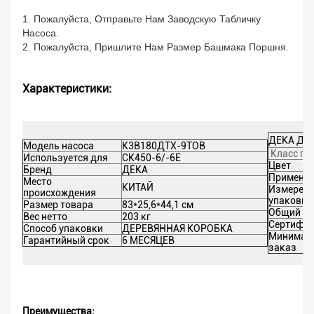
1. Пожалуйста, Отправьте Нам Заводскую Табличку
Насоса.
2. Пожалуйста, Пришлите Нам Размер Башмака Поршня.
Характеристики:
ДЕКА Дет
Модель насоса
К3В180ДТХ-9ТОВ
Класс пр
Используется для
СК450-6/-6Е
Цвет
Бренд
ДЕКА
Применен
Место
КИТАЙ
Измерени
происхождения
упаковки
Размер товара
83*25,6*44,1 см
Общий ве
Вес нетто
203 кг
Сертифи
Способ упаковки
ДЕРЕВЯННАЯ КОРОБКА
Минимал
Гарантийный срок
6 МЕСЯЦЕВ
заказ
Преимущества: