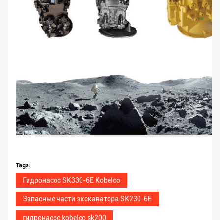
Tags:
Гидронасос SK330-6E Kobelco
Запасные части экскаватора SK230-6E
гидронасос kobelco sk200