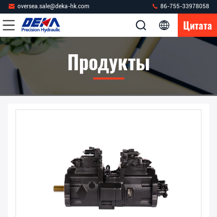
oversea.sale@deka-hk.com
86-755-33978058
Цитата
Продукты