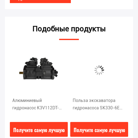
Подобные продукты
Алюминиевый
Польза экскаватора
Ги
гидронасос K3V112DT-
гидронасоса SK330-6E
KO
9T1L экскаватора
DEKA K5V140DTP Kobelco
за
Kobelco места Sk200 6
эк
ую
Получите самую лучшую
Получите самую лучшую
П
0E