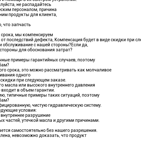
луйста, не распадайтесь
еским персоналом, причина
ним продукты для клиента,
, что запчасть
о срока, мы компенсируем
и от последствий дефекта, Компенсация будет в виде скидки при с
и обслуживание с нашей стороны?Если да,
стороны для обоснования затрат?
ичные примеры гарантийных случаев, поэтому
бам?
ного срока, это можно рассматривать как молчаливое
ивания одного
е скидки при следующем заказе.
го масла или высокого внутреннего давления
входит в объем гарантии.
ию, типичные примеры таких ситуаций, поэтому
бам?
ифицированную, чистую гидравлическую систему.
едующие условия:
и, внутреннее разрушение
ых частей, утечкой масла и другими причинами.
вается самостоятельно без нашего разрешения.
влена, невозможно доказать, что продукт