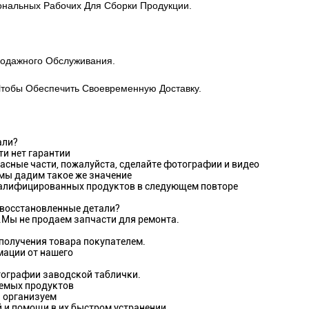
нальных Рабочих Для Сборки Продукции.
одажного Обслуживания.
Чтобы Обеспечить Своевременную Доставку.
али?
ти нет гарантии
асные части, пожалуйста, сделайте фотографии и видео
 мы дадим такое же значение
квалифицированных продуктов в следующем повторе
а восстановленные детали?
в.Мы не продаем запчасти для ремонта.
 получения товара покупателем.
мации от нашего
тографии заводской таблички.
аемых продуктов
 организуем
 и помощи в их быстром устранении.