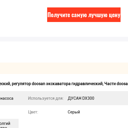
Получите самую лучшую цену
еский
,
регулятор doosan экскаватора гидравлический
,
Части doosa
 насоса
Используется для:
ДУСАН DX300
Цвет:
Серый
олгий