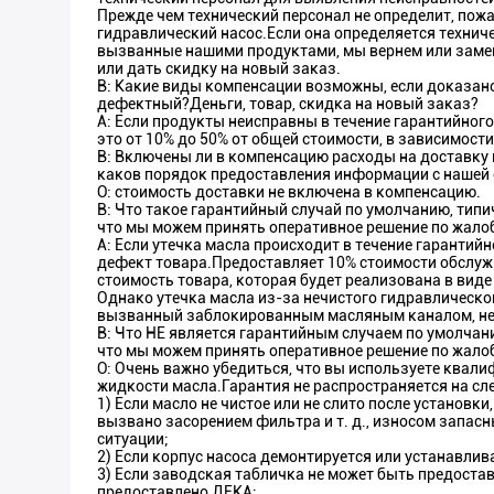
Прежде чем технический персонал не определит, пожа
гидравлический насос.Если она определяется технич
вызванные нашими продуктами, мы вернем или заме
или дать скидку на новый заказ.
В: Какие виды компенсации возможны, если доказано
дефектный?Деньги, товар, скидка на новый заказ?
A: Если продукты неисправны в течение гарантийног
это от 10% до 50% от общей стоимости, в зависимост
В: Включены ли в компенсацию расходы на доставку 
каков порядок предоставления информации с нашей 
О: стоимость доставки не включена в компенсацию.
В: Что такое гарантийный случай по умолчанию, тип
что мы можем принять оперативное решение по жало
A: Если утечка масла происходит в течение гарантий
дефект товара.Предоставляет 10% стоимости обслуж
стоимость товара, которая будет реализована в вид
Однако утечка масла из-за нечистого гидравлическо
вызванный заблокированным масляным каналом, не 
В: Что НЕ является гарантийным случаем по умолчан
что мы можем принять оперативное решение по жало
О: Очень важно убедиться, что вы используете квал
жидкости масла.Гарантия не распространяется на сл
1) Если масло не чистое или не слито после установк
вызвано засорением фильтра и т. д., износом запасн
ситуации;
2) Если корпус насоса демонтируется или устанавли
3) Если заводская табличка не может быть предоста
предоставлено ДЕКА;