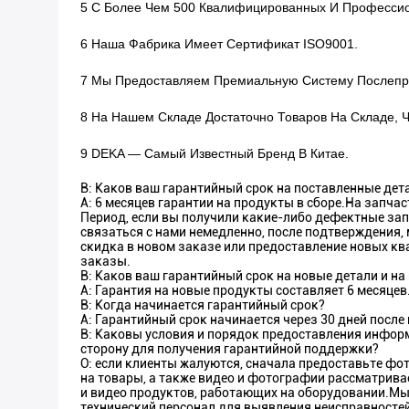
5 С Более Чем 500 Квалифицированных И Профессио
6 Наша Фабрика Имеет Сертификат ISO9001.
7 Мы Предоставляем Премиальную Систему Послепр
8 На Нашем Складе Достаточно Товаров На Складе, 
9 DEKA — Самый Известный Бренд В Китае.
В: Каков ваш гарантийный срок на поставленные дет
A: 6 месяцев гарантии на продукты в сборе.На запчас
Период, если вы получили какие-либо дефектные зап
связаться с нами немедленно, после подтверждения,
скидка в новом заказе или предоставление новых 
заказы.
В: Каков ваш гарантийный срок на новые детали и н
A: Гарантия на новые продукты составляет 6 месяце
В: Когда начинается гарантийный срок?
A: Гарантийный срок начинается через 30 дней после
В: Каковы условия и порядок предоставления инфор
сторону для получения гарантийной поддержки?
О: если клиенты жалуются, сначала предоставьте фо
на товары, а также видео и фотографии рассматрив
и видео продуктов, работающих на оборудовании.Мы
технический персонал для выявления неисправностей