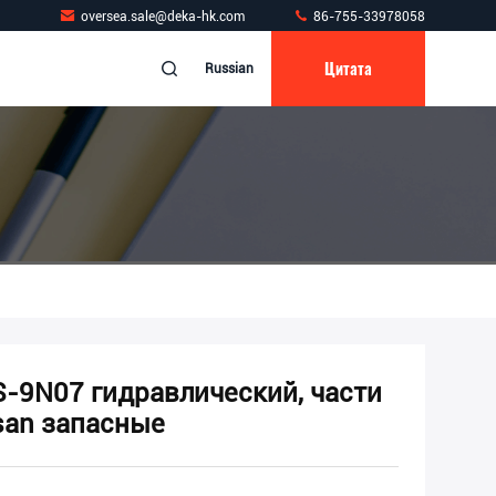
oversea.sale@deka-hk.com
86-755-33978058
Цитата
Russian
S-9N07 гидравлический, части
san запасные