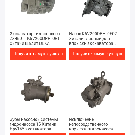
Экскаватор гидронасоса
Насос K5V200DPH-0E02
ZX450-1 K5V200DPH-0E11
Хитачи главный для
Хитачи щадит DEKA
впрыски экскаватора
ZX470-3 электронной
Получите самую лучшую
Получите самую лучшую
цену
цену
Зубы насосной системы
Исключение
гидронасоса 16 Хитачи
непосредственного
Hpv145 экскаватора
впрыска гидронасоса
ZAX330-3
HPV145 ZAX330/350 Хитачи