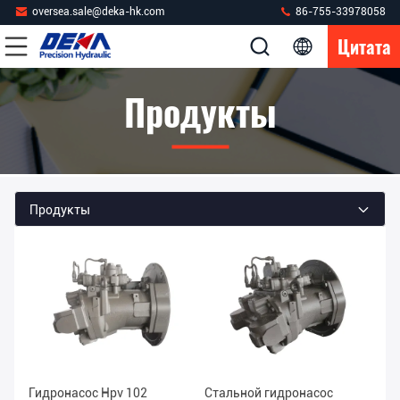
oversea.sale@deka-hk.com
86-755-33978058
Цитата
Продукты
Продукты
Гидронасос Hpv 102
Стальной гидронасос