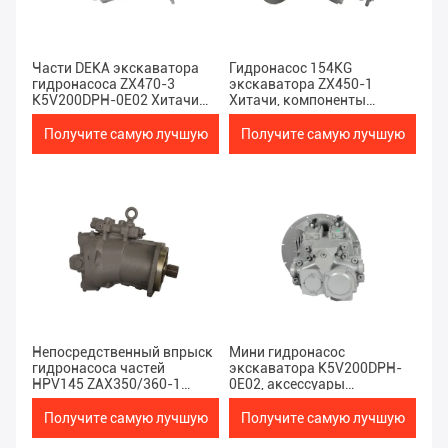
Части DEKA экскаватора
Гидронасос 154KG
гидронасоса ZX470-3
экскаватора ZX450-1
K5V200DPH-0E02 Хитачи
Хитачи, компоненты
мини
экскаватора DEKA
гидравлические
Получите самую лучшую
Получите самую лучшую
цену
цену
Непосредственный впрыск
Мини гидронасос
гидронасоса частей
экскаватора K5V200DPH-
HPV145 ZAX350/360-1
0E02, аксессуары
Хитачи землекопа
экскаватора ZX470-3
Хитачи
Получите самую лучшую
Получите самую лучшую