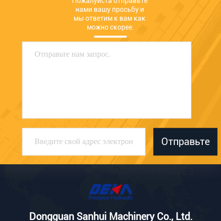
Пожалуйста отправьте 
нами вашу просьбу и 
мы ответим к вам как 
можно скорее.
Отправьте
Dongguan Sanhui Machinery Co., Ltd.