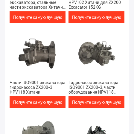
экскаватора, стальные
HPV102 Хитачи для ZX200
части экскаватора Хитачи
Excacator 152KG
Zx200
Получите самую лучшую
Получите самую лучшую
цену
цену
Части ISO9001 экскаватора
Гидронасос экскаватора
гидронасоса ZX200-3
ISO9001 ZX200-3, части
HPV118 Хитачи
оборудования HPV118
Хитачи тяжелые
Получите самую лучшую
Получите самую лучшую
цену
цену