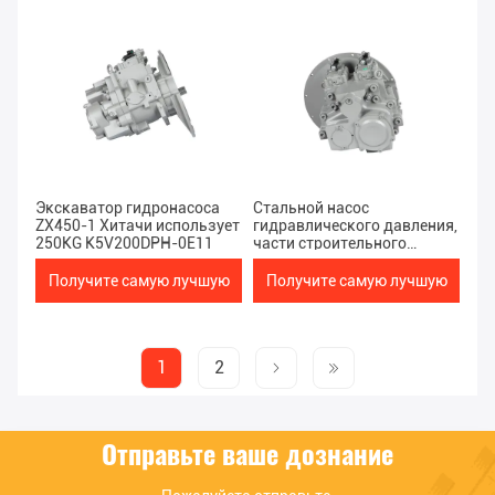
цену
цену
Экскаватор гидронасоса
Стальной насос
ZX450-1 Хитачи использует
гидравлического давления,
250KG K5V200DPH-0E11
части строительного
оборудования ZX450-1
Хитачи 71.1*45*37CM
Получите самую лучшую
Получите самую лучшую
цену
цену
1
2
Отправьте ваше дознание