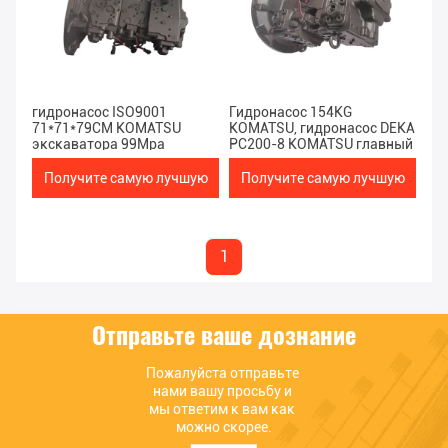
гидронасос ISO9001
Гидронасос 154KG
71*71*79CM KOMATSU
KOMATSU, гидронасос DEKA
экскаватора 99Mpa
PC200-8 KOMATSU главный
Получите самую лучшую
Получите самую лучшую
цену
цену
1
Отправьте ваше дознание
Пожалуйста отправьте 
нами вашу просьбу и 
мы ответим к вам как 
можно скорее.