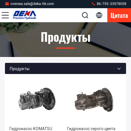
oversea.sale@deka-hk.com
86-755-33978058
Цитата
Продукты
Продукты
Гидронасос KOMATSU
Гидронасос серого цвета