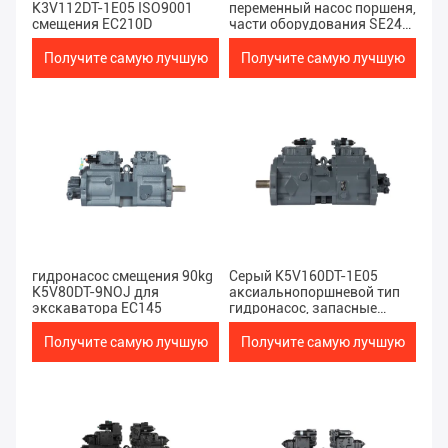
K3V112DT-1E05 ISO9001
переменный насос поршеня,
смещения EC210D
части оборудования SE240-
3/EC240B тяжелые
Получите самую лучшую
Получите самую лучшую
цену
цену
гидронасос смещения 90kg
Серый K5V160DT-1E05
K5V80DT-9NOJ для
аксиальнопоршневой тип
экскаватора EC145
гидронасос, запасные
части экскаватора EC300D
Получите самую лучшую
Получите самую лучшую
цену
цену