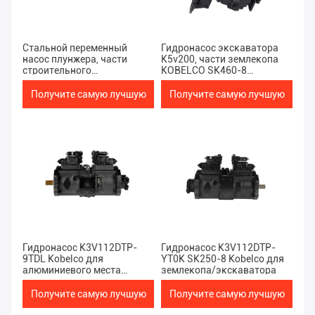
Стальной переменный
Гидронасос экскаватора
насос плунжера, части
K5v200, части землекопа
строительного
KOBELCO SK460-8
оборудования K3V63DT-
запасные
9NOT EC140
Получите самую лучшую
Получите самую лучшую
цену
цену
Гидронасос K3V112DTP-
Гидронасос K3V112DTP-
9TDL Kobelco для
YT0K SK250-8 Kobelco для
алюминиевого места
землекопа/экскаватора
SK200-6
Получите самую лучшую
Получите самую лучшую