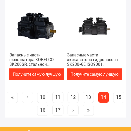
цену
цену
Запасные части
Запасные части
экскаватора KOBELCO
экскаватора гидронасоса
SK200SR, стальной
SK230-6E ISO9001
гидронасос K5v80dtp
K3V112DTP-9TEL Kobelco
Получите самую лучшую
Получите самую лучшую
цену
цену
10
11
12
13
14
15
16
17