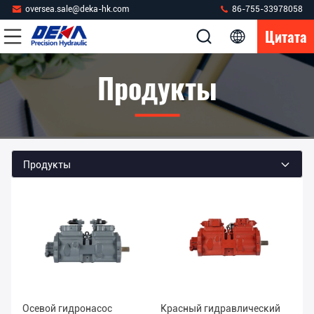
oversea.sale@deka-hk.com
86-755-33978058
Цитата
Продукты
Продукты
Осевой гидронасос
Красный гидравлический