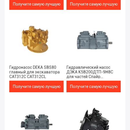
Получите самую лучшую
Получите самую лучшую
цену
цену
Гидронасос DEKA SBS80
Гидравлический насос
главный для экскаватора
ДЭКА К5В200ДТП-9Н8С
CAT312C CAT312CL
для частей Спайр
электрического насоса
ЭК480Д
Получите самую лучшую
Получите самую лучшую
цену
цену