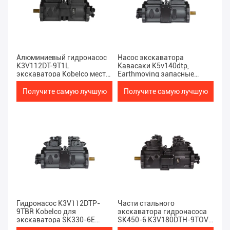
Алюминиевый гидронасос
Насос экскаватора
K3V112DT-9T1L
Кавасаки K5v140dtp,
экскаватора Kobelco места
Earthmoving запасные
Sk200 6
части SK350-8
Получите самую лучшую
Получите самую лучшую
цену
цену
Гидронасос K3V112DTP-
Части стального
9TBR Kobelco для
экскаватора гидронасоса
экскаватора SK330-6E
SK450-6 K3V180DTH-9TOV
D3V112
Kobelco запасные