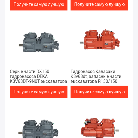
9COS
Получите самую лучшую
Получите самую лучшую
цену
цену
Серые части DX150
Гидронасос Кавасаки
гидронасоса DEKA
K3v63dt, запасные части
K3V63DT-9N0T экскаватора
экскаватора R130/150
Получите самую лучшую
Получите самую лучшую
цену
цену