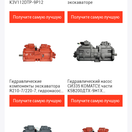
K3V112DTP-9P12
экскаваторе
Получите самую лучшую
Получите самую лучшую
цену
цену
Гидравлические
Гидравлический насос
компоненты экскаватора
СИ335 КОМАТСУ, части
R210-7/220-7, гидронасос
К5В200ДТХ-9Н1Х
ISO9001 экскаватора
экскаватора ДЭКА
гидравлические
Получите самую лучшую
Получите самую лучшую
цену
цену