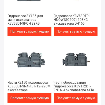
Гидронасос SY135 для
Гидронасос K3V63DTP-
мини экскаватора
HNOW ISO9001 108KG
K3V63DT-9POH 89KG
экскаватора DH150
Получите самую лучшую
Получите самую лучшую
цену
цену
Части XE150 гидронасоса
части оборудования
K3V63DT-9N4H 61*19*29CM
гидронасоса K3V112DT-
экскаватора
9N1A-J экскаватора 41Ton
сверхмощные
Получите самую лучшую
Получите самую лучшую