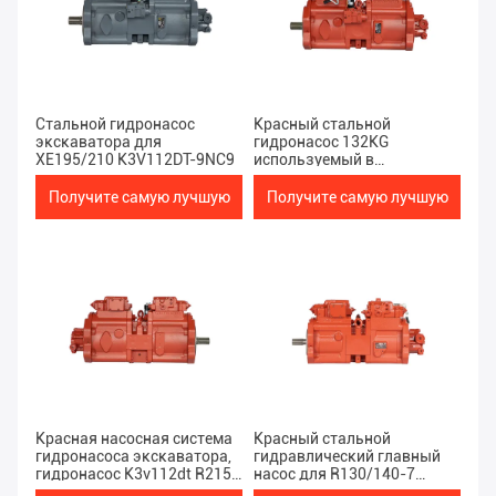
Стальной гидронасос
Красный стальной
экскаватора для
гидронасос 132KG
XE195/210 K3V112DT-9NC9
используемый в
экскаваторе LG920/922
Получите самую лучшую
Получите самую лучшую
цену
цену
Красная насосная система
Красный стальной
гидронасоса экскаватора,
гидравлический главный
гидронасос K3v112dt R215-
насос для R130/140-7
7 Кавасаки
экскаватора K3V63DT-