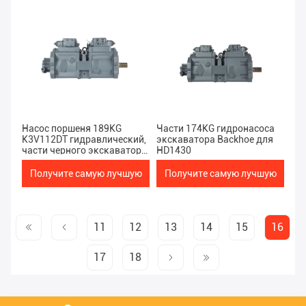
цену
цену
Насос поршеня 189KG
Части 174KG гидронасоса
K3V112DT гидравлический,
экскаватора Backhoe для
части черного экскаватора
HD1430
запасные
Получите самую лучшую
Получите самую лучшую
цену
цену
11
12
13
14
15
16
17
18