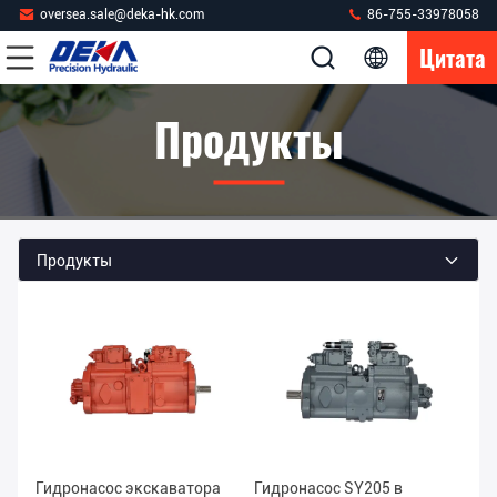
oversea.sale@deka-hk.com
86-755-33978058
Цитата
Продукты
Продукты
Гидронасос экскаватора
Гидронасос SY205 в