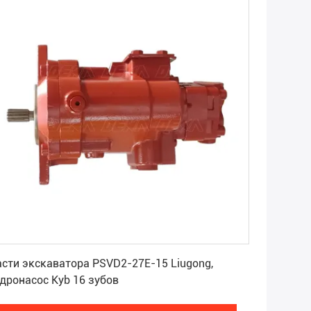
Получите самую лучшую цену
сти экскаватора PSVD2-27E-15 Liugong,
дронасос Kyb 16 зубов