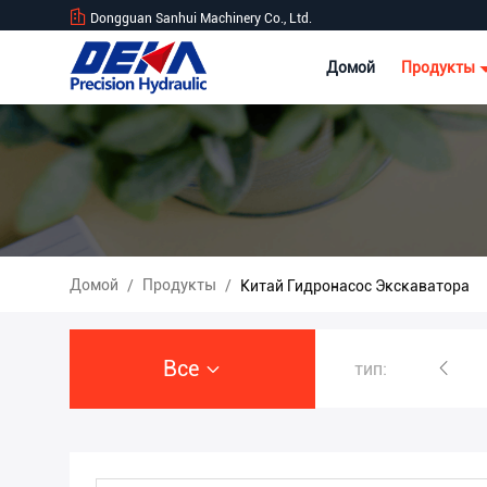
Dongguan Sanhui Machinery Co., Ltd.
Домой
Продукты
Домой
Продукты
/
/
Китай Гидронасос Экскаватора
Все
тип:
Гидронасос экскаватора