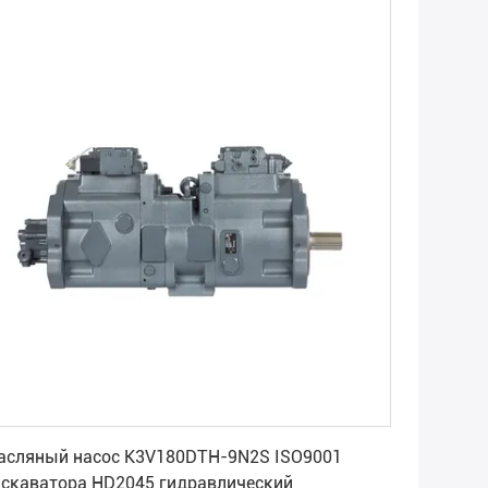
Получите самую лучшую цену
асляный насос K3V180DTH-9N2S ISO9001
кскаватора HD2045 гидравлический