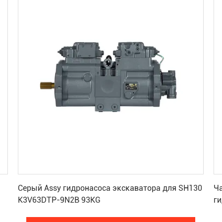
Получите самую лучшую цену
Серый Assy гидронасоса экскаватора для SH130
Ча
K3V63DTP-9N2B 93KG
ги