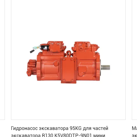
Получите самую лучшую цену
Гидронасос экскаватора 95KG для частей
М
экскаватора R130 K5V80DTP-9N01 мини
э