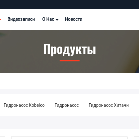
Видеозаписи
О Нас
Новости
Продукты
Гидронасос Kobelco
Гидронасос
Гидронасос Хитачи