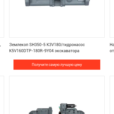
Получите самую лучшую цену
,
Землекоп SH350-5 K3V180/гидронасос
Н
K5V160DTP-180R-9Y04 экскаватора
о
а
Получите самую лучшую цену