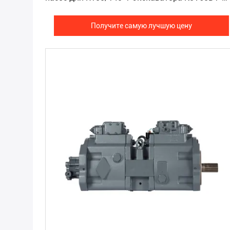
9COS
Получите самую лучшую цену