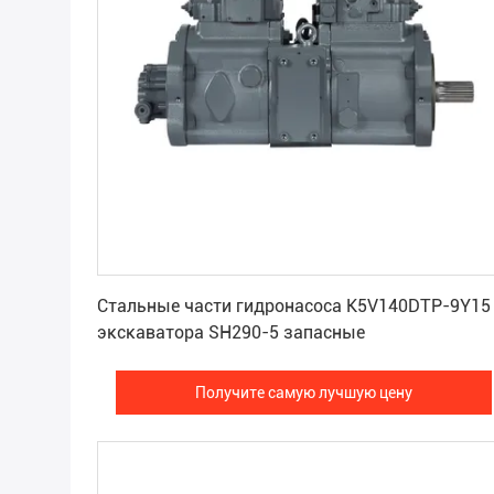
Получите самую лучшую цену
Стальные части гидронасоса K5V140DTP-9Y15
экскаватора SH290-5 запасные
Получите самую лучшую цену