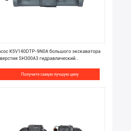
Получите самую лучшую цену
асос K5V140DTP-9N0A большого экскаватора
тверстия SH300A3 гидравлический
ксиальнопоршневой
Получите самую лучшую цену