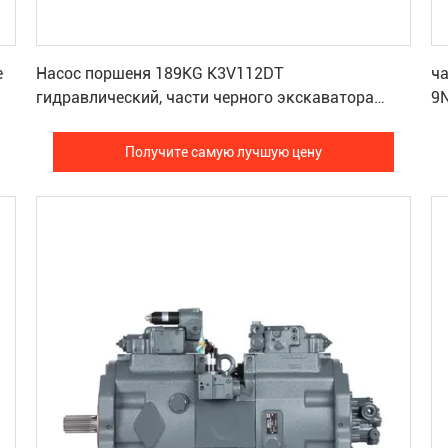
Получите самую лучшую цену
e
Насос поршеня 189KG K3V112DT
ч
гидравлический, части черного экскаватора
9
запасные
Получите самую лучшую цену