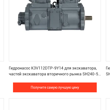
Получите самую лучшую цену
Гидронасос K3V112DTP-9Y14 для экскаватора,
Ги
частей экскаватора вторичного рынка SH240-5
S
SH200A5
Получите самую лучшую цену