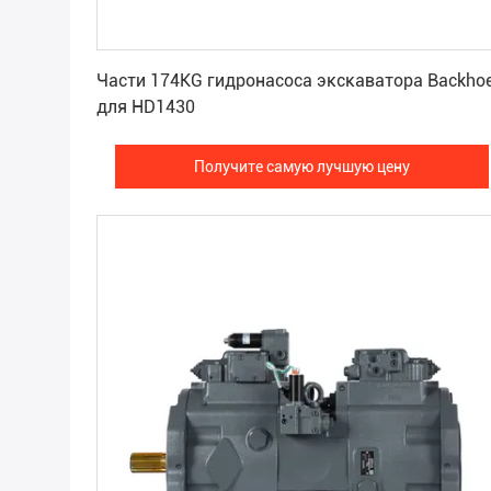
Получите самую лучшую цену
Части 174KG гидронасоса экскаватора Backho
для HD1430
Получите самую лучшую цену