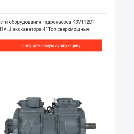
Получите самую лучшую цену
асти оборудования гидронасоса K3V112DT-
N1A-J экскаватора 41Ton сверхмощные
Получите самую лучшую цену