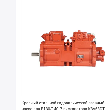
Получите самую лучшую цену
Красный стальной гидравлический главный
насос для R130/140-7 экскаватора K3V63DT-