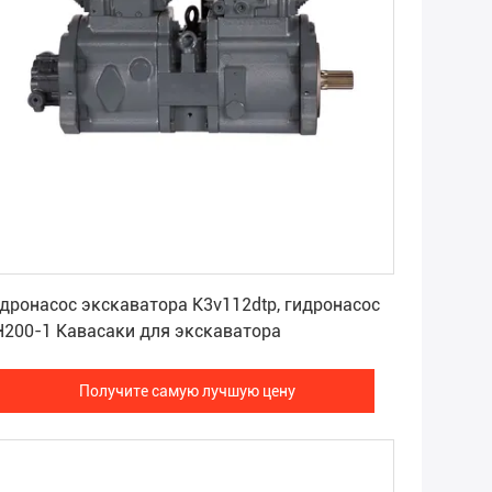
Получите самую лучшую цену
дронасос экскаватора K3v112dtp, гидронасос
H200-1 Кавасаки для экскаватора
Получите самую лучшую цену