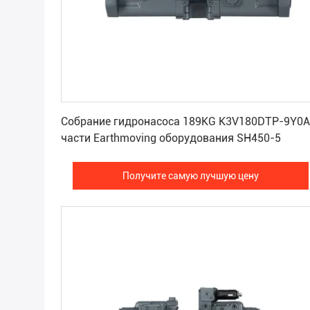
Получите самую лучшую цену
Собрание гидронасоса 189KG K3V180DTP-9Y0A
части Earthmoving оборудования SH450-5
Получите самую лучшую цену