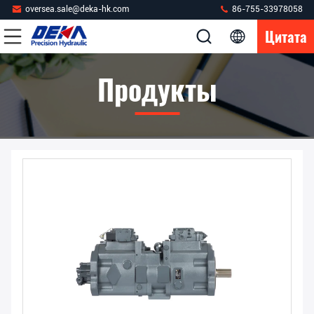
oversea.sale@deka-hk.com
86-755-33978058
Цитата
Продукты