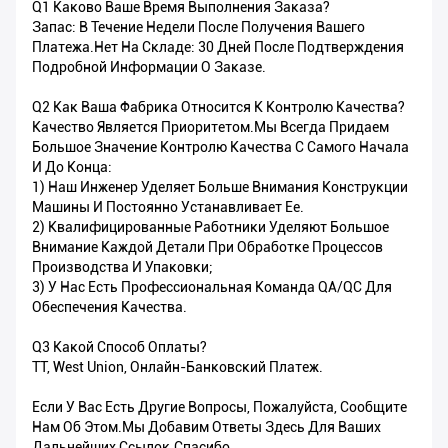
Q1 Каково Ваше Время Выполнения Заказа?
Запас: В Течение Недели После Получения Вашего
Платежа.Нет На Складе: 30 Дней После Подтверждения
Подробной Информации О Заказе.
Q2 Как Ваша Фабрика Относится К Контролю Качества?
Качество Является Приоритетом.Мы Всегда Придаем
Большое Значение Контролю Качества С Самого Начала
И До Конца:
1) Наш Инженер Уделяет Больше Внимания Конструкции
Машины И Постоянно Устанавливает Ее.
2) Квалифицированные Работники Уделяют Большое
Внимание Каждой Детали При Обработке Процессов
Производства И Упаковки;
3) У Нас Есть Профессиональная Команда QA/QC Для
Обеспечения Качества.
Q3 Какой Способ Оплаты?
TT, West Union, Онлайн-Банковский Платеж.
Если У Вас Есть Другие Вопросы, Пожалуйста, Сообщите
Нам Об Этом.Мы Добавим Ответы Здесь Для Ваших
Дальнейших Ссылок.Спасибо.