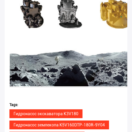
Tags:
Гидронасос экскаватора K3V180
Гидронасос землекопа K5V160DTP-180R-9Y04