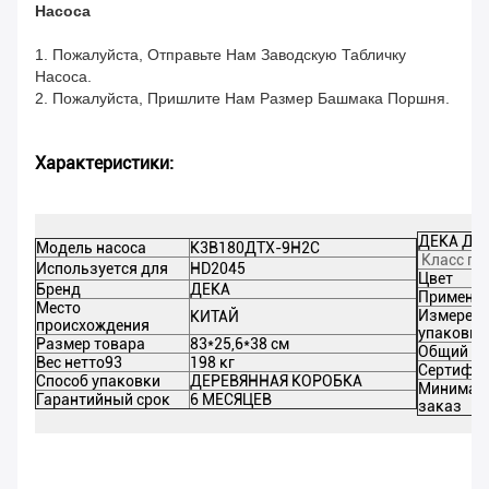
Насоса
1. Пожалуйста, Отправьте Нам Заводскую Табличку
Насоса.
2. Пожалуйста, Пришлите Нам Размер Башмака Поршня.
Характеристики:
ДЕКА Дет
Модель насоса
К3В180ДТХ-9Н2С
Класс пр
Используется для
HD2045
Цвет
Бренд
ДЕКА
Применен
Место
Измерени
КИТАЙ
происхождения
упаковки
Размер товара
83*25,6*38 см
Общий ве
Вес нетто93
198 кг
Сертифи
Способ упаковки
ДЕРЕВЯННАЯ КОРОБКА
Минимал
Гарантийный срок
6 МЕСЯЦЕВ
заказ