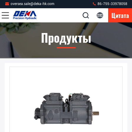
oversea.sale@deka-hk.com
86-755-33978058
Цитата
Продукты