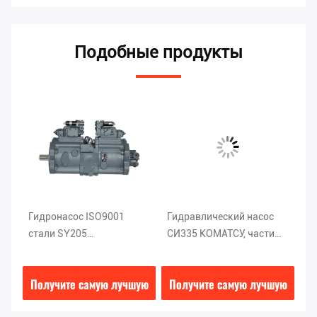
Подобные продукты
Гидронасос ISO9001
Гидравлический насос
Ст
стали SY205
СИ335 КОМАТСУ, части
эк
5,
68.5*25.9*36.7CM/215
К5В200ДТХ-9Н1Х
XE
L
экскаваторов
экскаватора ДЭКА
9
ую
Получите самую лучшую
Получите самую лучшую
П
гидравлические
T8L