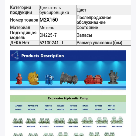
Категории
Двигатель
Цвет
продукции
буксировщика
Послепродажное
M2X150
Номер товара
обслуживание
Материал
Метель
Состояние
Подходящая
DH225-7
Запасы
модель
ДЕКА Нет.
62100241-J
Размер упаковки ((см)