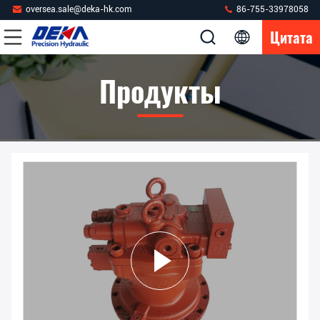
oversea.sale@deka-hk.com
86-755-33978058
Цитата
Продукты