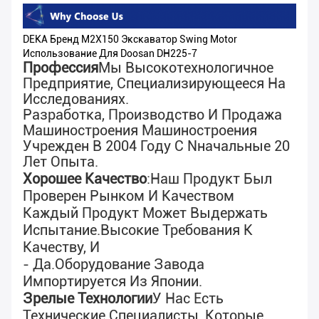
DEKA Бренд M2X150 Экскаватор Swing Motor
Использование Для Doosan DH225-7
Профессия
Мы Высокотехнологичное
Предприятие, Специализирующееся На
Исследованиях.
Разработка, Производство И Продажа
Машиностроения Машиностроения
Учрежден В 2004 Году С N
Начальные 20
Лет Опыта
.
Хорошее Качество
:
Наш Продукт Был
Проверен Рынком И Качеством
Каждый Продукт Может Выдержать
Испытание.
Высокие Требования К
Качеству, И
- Да.
Оборудование Завода
Импортируется Из Японии.
Зрелые Технологии
У Нас Есть
Технические Специалисты, Которые