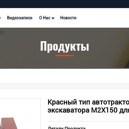
Видеозаписи
О Нас
Новости
Продукты
Красный тип автотракто
экскаватора M2X150 дл
Детали Продукта