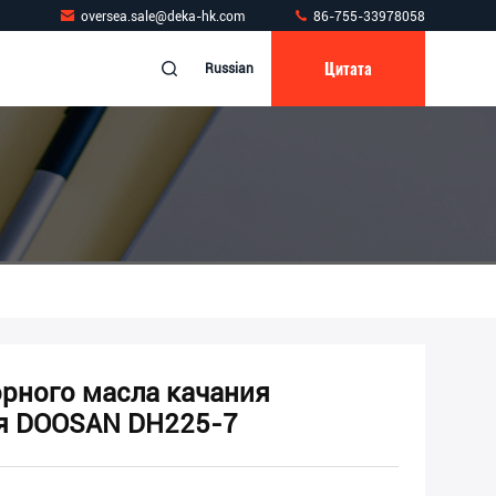
oversea.sale@deka-hk.com
86-755-33978058
Цитата
Russian
рного масла качания
я DOOSAN DH225-7