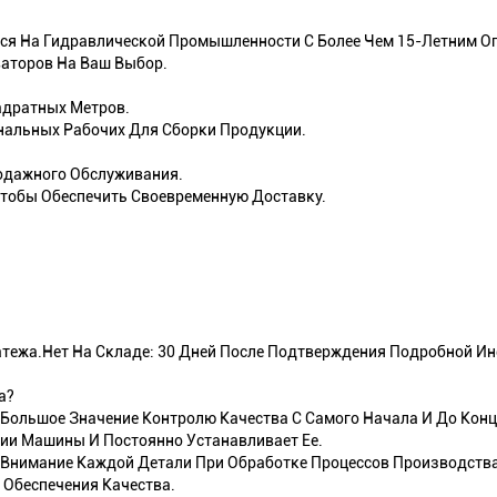
ся На Гидравлической Промышленности С Более Чем 15-Летним О
ваторов На Ваш Выбор.
адратных Метров.
нальных Рабочих Для Сборки Продукции.
одажного Обслуживания.
Чтобы Обеспечить Своевременную Доставку.
латежа.Нет На Складе: 30 Дней После Подтверждения Подробной И
а?
Большое Значение Контролю Качества С Самого Начала И До Конц
ии Машины И Постоянно Устанавливает Ее.
Внимание Каждой Детали При Обработке Процессов Производства
 Обеспечения Качества.