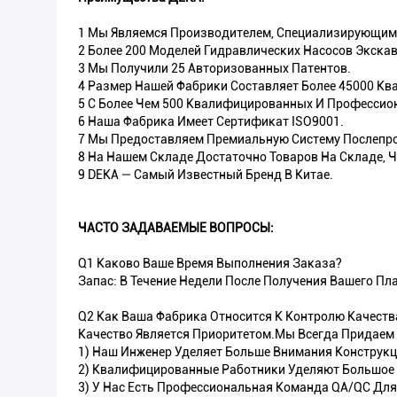
1 Мы Являемся Производителем, Специализирующим
2 Более 200 Моделей Гидравлических Насосов Экска
3 Мы Получили 25 Авторизованных Патентов.
4 Размер Нашей Фабрики Составляет Более 45000 Кв
5 С Более Чем 500 Квалифицированных И Профессио
6 Наша Фабрика Имеет Сертификат ISO9001.
7 Мы Предоставляем Премиальную Систему Послепр
8 На Нашем Складе Достаточно Товаров На Складе, 
9 DEKA — Самый Известный Бренд В Китае.
ЧАСТО ЗАДАВАЕМЫЕ ВОПРОСЫ:
Q1 Каково Ваше Время Выполнения Заказа?
Запас: В Течение Недели После Получения Вашего П
Q2 Как Ваша Фабрика Относится К Контролю Качеств
Качество Является Приоритетом.Мы Всегда Придаем 
1) Наш Инженер Уделяет Больше Внимания Конструкц
2) Квалифицированные Работники Уделяют Большое 
3) У Нас Есть Профессиональная Команда QA/QC Для