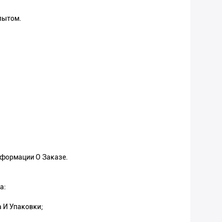
пытом.
нформации О Заказе.
а:
 И Упаковки;