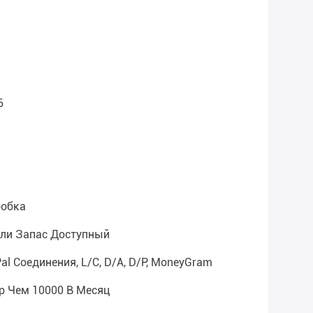
6
робка
сли Запас Доступный
al Соединения, L/C, D/A, D/P, MoneyGram
р Чем 10000 В Месяц