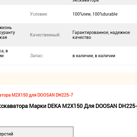
экскаватора
Условие:
100%new, 100%durable
 жизнь
куранту
Гарантированное, надежное
Качественный:
окая
качество
а, в
ми
Запас:
в наличии, в наличии
ватора M2X150 для DOOSAN DH225-7
Экскаватора Марки DEKA M2X150 Для DOOSAN DH225
ерстий