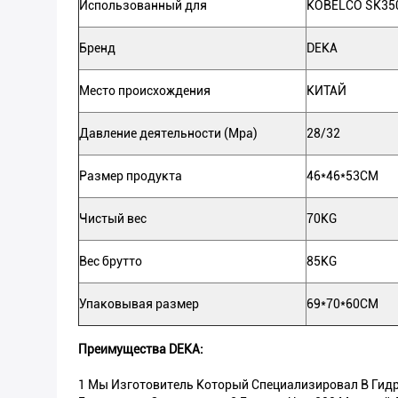
Использованный для
KOBELCO SK350
Бренд
DEKA
Место происхождения
КИТАЙ
Давление деятельности (Mpa)
28/32
Размер продукта
46*46*53CM
Чистый вес
70KG
Вес брутто
85KG
Упаковывая размер
69*70*60CM
Преимущества DEKA:
1 Мы Изготовитель Который Специализировал В Гидр