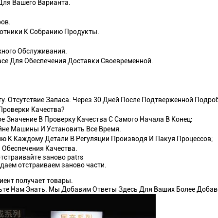
Для Вашего Варианта.
ов.
ботники К Собранию Продукты.
жного Обслуживания.
се Для Обеспечения Доставки Своевременной.
ту. Отсутствие Запаса: Через 30 Дней После Подтверженной Подр
Проверки Качества?
 Значение В Проверку Качества С Самого Начала В Конец:
йне Машины И Установить Все Время.
ю К Каждому Детали В Регуляции Производя И Пакуя Процессов;
Обеспечения Качества.
отстраивайте заново patrs
одаем отстраиваем заново части.
лиент получает товары.
ьте Нам Знать. Мы Добавим Ответы Здесь Для Ваших Более Добав