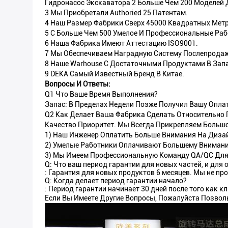
Гидронасос Экскаватора 2 Больше Чем 200 Моделей 
3 Мы Приобретали Authoried 25 Патентам.
4 Наш Размер Фабрики Сверх 45000 Квадратных Метр
5 С Больше Чем 500 Умелое И Профессиональные Ра
6 Наша Фабрика Имеют Аттестацию ISO9001.
7 Мы Обеспечиваем Наградную Систему Послепрода
8 Наше Warhouse С Достаточными Продуктами В Запа
9 DEKA Самый Известный Бренд В Китае.
Вопросы И Ответы:
Q1 Что Ваше Время Выполнения?
Запас: В Пределах Недели Позже Получил Вашу Опла
Q2 Как Делает Ваша Фабрика Сделать Относительно 
Качество Приоритет. Мы Всегда Прикрепляем Большое
1) Наш Инженер Оплатить Больше Внимания На Диза
2) Умелые Работники Оплачивают Большему Внимани
3) Мы Имеем Профессиональную Команду QA/QC Для 
Q: Что ваш период гарантии для новых частей, и для 
: Гарантия для новых продуктов 6 месяцев. Мы не пр
Q: Когда делает период гарантии начало?
: Период гарантии начинает 30 дней после того как к
Если Вы Имеете Другие Вопросы, Пожалуйста Позвол