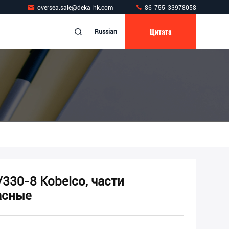
oversea.sale@deka-hk.com
86-755-33978058
Цитата
Russian
330-8 Kobelco, части
асные