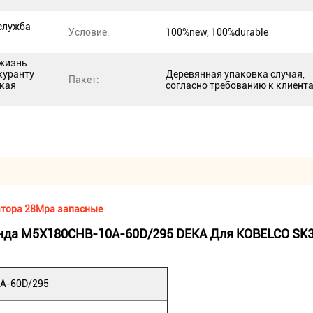
служба
Условие:
100%new, 100%durable
 жизнь
куранту
Деревянная упаковка случая,
Пакет:
окая
согласно требованию к клиент
ватора 28Mpa запасные
нда M5X180CHB-10A-60D/295 DEKA Для KOBELCO SK3
A-60D/295