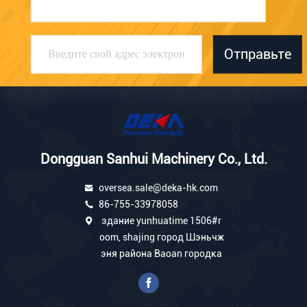
Отправьте
Dongguan Sanhui Machinery Co., Ltd.
oversea.sale@deka-hk.com
86-755-33978058
здание yunhuatime 1506#r
oom, shajing город Шэньчж
эня района Baoan городка