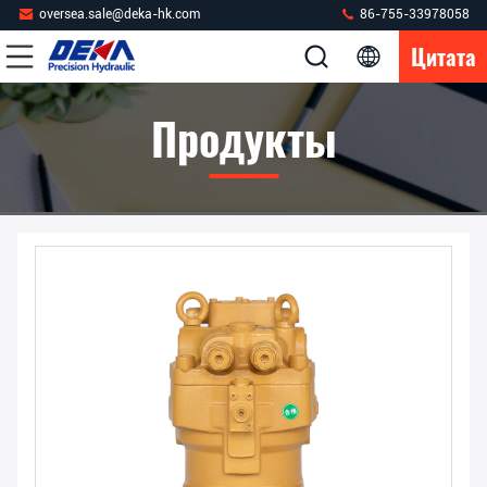
oversea.sale@deka-hk.com
86-755-33978058
Цитата
Продукты