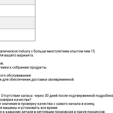
влическое indusry с больше многолетним опытом чем 15.
ля вашего варианта.
ов.
тники к собранию продукты.
ого обслуживания.
е для обеспечения доставки своевременной.
. Отсутствие запаса: через 30 дней после подтверженной подробн
роверки качества?
значение в проверку качества с самого начала в конец:
е машины и установить все время.
 к каждому детали в регуляции производя и пакуя процессов;