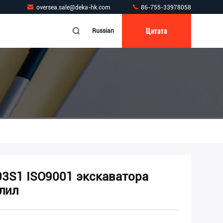
oversea.sale@deka-hk.com
86-755-33978058
Цитата
Russian
03S1 ISO9001 экскаватора
лил