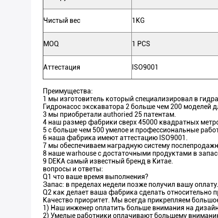
Чистый вес
1KG
MOQ
1 PCS
Аттестация
ISO9001
Преимущества:
1 мы изготовитель который специализировал в гидра
Гидронасос экскаватора 2 больше чем 200 моделей д
3 мы приобретали authoried 25 патентам.
4 наш размер фабрики сверх 45000 квадратных метр
5 с больше чем 500 умелое и профессиональные рабо
6 наша фабрика имеют аттестацию ISO9001.
7 мы обеспечиваем наградную систему послепродажн
8 наше warhouse с достаточными продуктами в запас
9 DEKA самый известный бренд в Китае.
вопросы и ответы:
Q1 что ваше время выполнения?
Запас: в пределах недели позже получил вашу оплату
Q2 как делает ваша фабрика сделать относительно п
Качество приоритет. Мы всегда прикрепляем большое 
1) Наш инженер оплатить больше внимания на дизайн
2) Умелые работники оплачивают большему вниманию