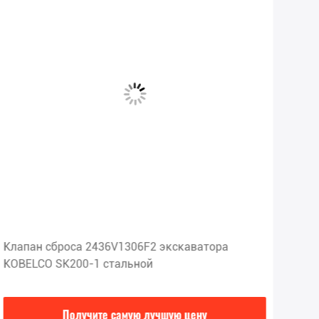
Клапан сброса 2436V1306F2 экскаватора
Ста
KOBELCO SK200-1 стальной
PC2
Получите самую лучшую цену