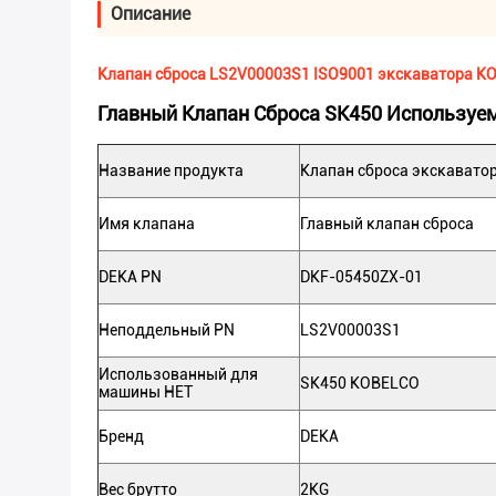
Описание
Клапан сброса LS2V00003S1 ISO9001 экскаватора K
Главный Клапан Сброса SK450 Использу
Название продукта
Клапан сброса экскавато
Имя клапана
Главный клапан сброса
DEKA PN
DKF-05450ZX-01
Неподдельный PN
LS2V00003S1
Использованный для
SK450 KOBELCO
машины НЕТ
Бренд
DEKA
Вес брутто
2KG