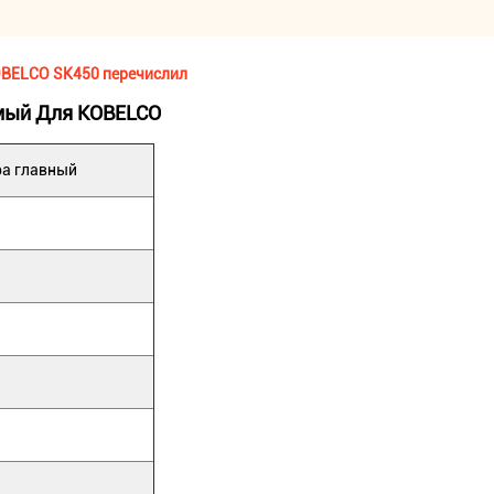
OBELCO SK450 перечислил
емый Для KOBELCO
ра главный