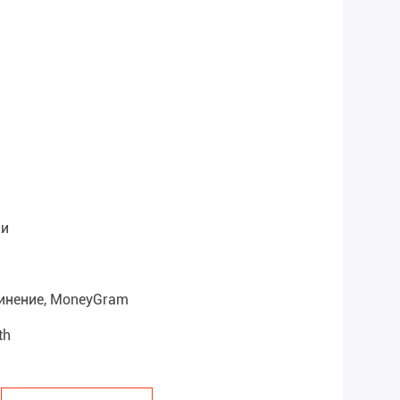
ки
динение, MoneyGram
th