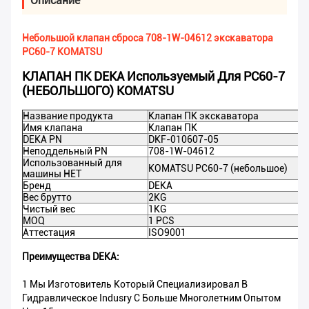
Описание
Небольшой клапан сброса 708-1W-04612 экскаватора
PC60-7 KOMATSU
КЛАПАН ПК DEKA Используемый Для PC60-7
(НЕБОЛЬШОГО) KOMATSU
Название продукта
Клапан ПК экскаватора
Имя клапана
Клапан ПК
DEKA PN
DKF-010607-05
Неподдельный PN
708-1W-04612
Использованный для
KOMATSU PC60-7 (небольшое)
машины НЕТ
Бренд
DEKA
Вес брутто
2KG
Чистый вес
1KG
MOQ
1 PCS
Аттестация
ISO9001
Преимущества DEKA:
1 Мы Изготовитель Который Специализировал В
Гидравлическое Indusry С Больше Многолетним Опытом