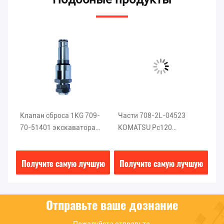
Клапан сброса 1KG 709-
Части 708-2L-04523
Кл
70-51401 экскаватора
KOMATSU Pc120
2
стали KOMATSU PC200-5
экскаватора клапана
эк
главный
сброса ISO9001
SK
ую
Получите самую лучшую
Получите самую лучшую
П
цену
цену
Отправьте ваше дознание