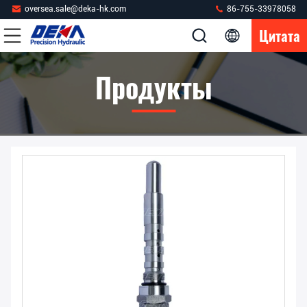
oversea.sale@deka-hk.com
86-755-33978058
Цитата
Продукты