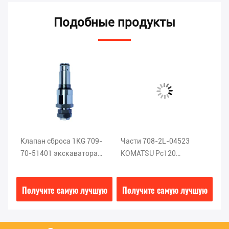
Подобные продукты
Клапан сброса 1KG 709-
Части 708-2L-04523
Кл
70-51401 экскаватора
KOMATSU Pc120
2
стали KOMATSU PC200-5
экскаватора клапана
эк
главный
сброса ISO9001
SK
ую
Получите самую лучшую
Получите самую лучшую
П
цену
цену