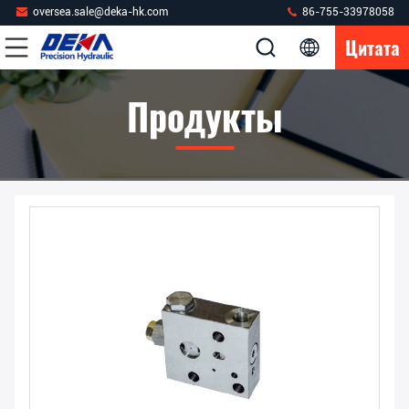
oversea.sale@deka-hk.com
86-755-33978058
Цитата
Продукты