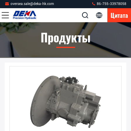
oversea.sale@deka-hk.com
86-755-33978058
Цитата
Продукты