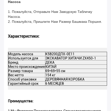
Насоса
1. Пожалуйста, Отправьте Нам Заводскую Табличку
Насоса.
2. Пожалуйста, Пришлите Нам Размер Башмака Поршня.
Характеристики:
Модель насоса
К5В200ДПХ-0Е11
Д
Используется для
ЭКСКАВАТОР ХИТАЧИ ZX450-1
н
Бренд
ДЕКА
Ц
Место происхождения
КИТАЙ
М
Размер товара
69*69*55 см
И
Вес нетто
154 кг
О
Способ упаковки
ДЕРЕВЯННАЯ КОРОБКА
С
Гарантийный срок
6 МЕСЯЦЕВ
М
Преимущества: