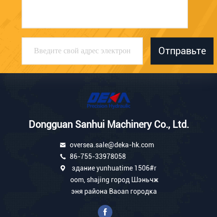
Отправьте
Dongguan Sanhui Machinery Co., Ltd.
oversea.sale@deka-hk.com
86-755-33978058
здание yunhuatime 1506#r
oom, shajing город Шэньчж
эня района Baoan городка