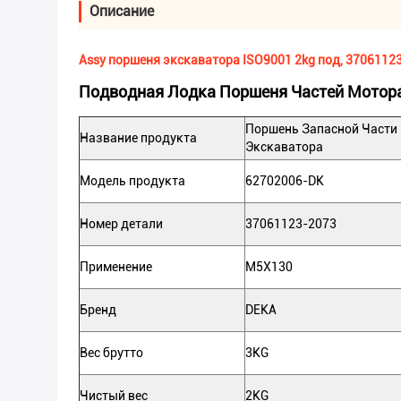
Описание
Assy поршеня экскаватора ISO9001 2kg под, 3706112
Подводная Лодка Поршеня Частей Мотора
Поршень Запасной Части
Название продукта
Экскаватора
Модель продукта
62702006-DK
Номер детали
37061123-2073
Применение
M5X130
Бренд
DEKA
Вес брутто
3KG
Чистый вес
2KG