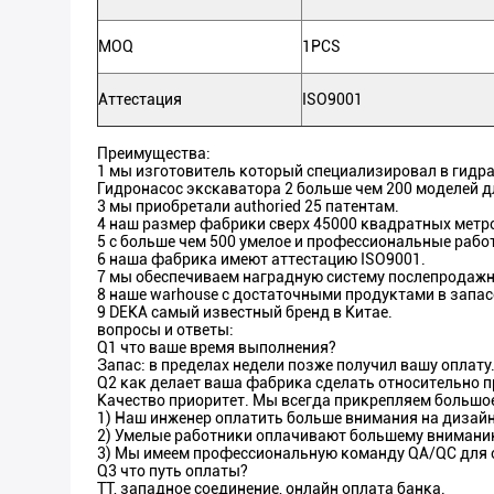
MOQ
1PCS
Аттестация
ISO9001
Преимущества:
1 мы изготовитель который специализировал в гидра
Гидронасос экскаватора 2 больше чем 200 моделей д
3 мы приобретали authoried 25 патентам.
4 наш размер фабрики сверх 45000 квадратных метр
5 с больше чем 500 умелое и профессиональные рабо
6 наша фабрика имеют аттестацию ISO9001.
7 мы обеспечиваем наградную систему послепродажн
8 наше warhouse с достаточными продуктами в запас
9 DEKA самый известный бренд в Китае.
вопросы и ответы:
Q1 что ваше время выполнения?
Запас: в пределах недели позже получил вашу оплату
Q2 как делает ваша фабрика сделать относительно п
Качество приоритет. Мы всегда прикрепляем большое 
1) Наш инженер оплатить больше внимания на дизайн
2) Умелые работники оплачивают большему вниманию
3) Мы имеем профессиональную команду QA/QC для о
Q3 что путь оплаты?
TT, западное соединение, онлайн оплата банка.