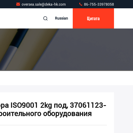
oversea.sale@deka-hk.com
86-755-33978058
Цитата
Russian
ра ISO9001 2kg под, 37061123-
троительного оборудования