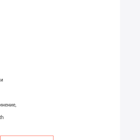
ки
инение,
th