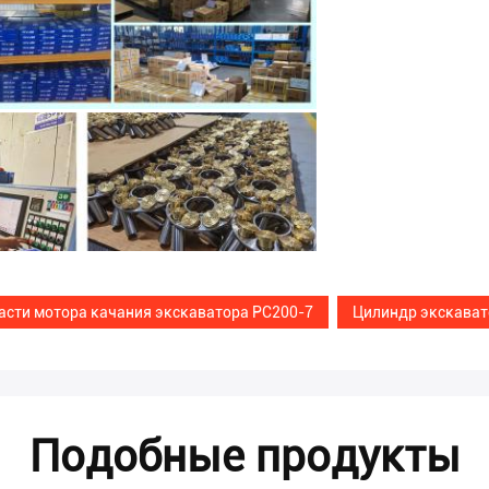
асти мотора качания экскаватора PC200-7
Цилиндр экскават
Подобные продукты