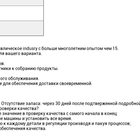
влическое indusry с больше многолетним опытом чем 15.
ля вашего варианта.
ов.
тники к собранию продукты.
ого обслуживания.
е для обеспечения доставки своевременной.
. Отсутствие запаса: через 30 дней после подтверженной подробн
роверки качества?
значение в проверку качества с самого начала в конец:
е машины и установить все время.
 к каждому детали в регуляции производя и пакуя процессов;
беспечения качества.