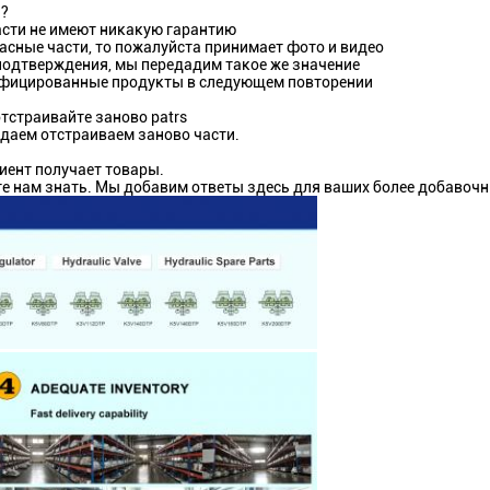
й?
части не имеют никакую гарантию
асные части, то пожалуйста принимает фото и видео
 подтверждения, мы передадим такое же значение
лифицированные продукты в следующем повторении
отстраивайте заново patrs
одаем отстраиваем заново части.
лиент получает товары.
те нам знать. Мы добавим ответы здесь для ваших более добавочн