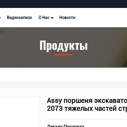
Видеозаписи
О Нас
Новости
Продукты
Assy поршеня экскавато
2073 тяжелых частей с
Детали Продукта