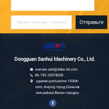
Отправьте
Dongguan Sanhui Machinery Co., Ltd.
oversea.sale@deka-hk.com
86-755-33978058
здание yunhuatime 1506#r
oom, shajing город Шэньчж
эня района Baoan городка