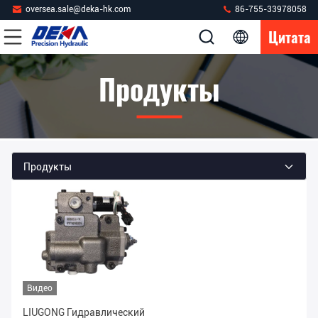
oversea.sale@deka-hk.com
86-755-33978058
Цитата
Продукты
Продукты
Видео
LIUGONG Гидравлический