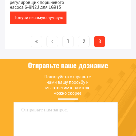
регулировщик поршневого
насоса 6-9N2J для LG915
Получите самую лучшую
цену
1
2
3
Отправьте ваше дознание
Пожалуйста отправьте 
нами вашу просьбу и 
мы ответим к вам как 
можно скорее.