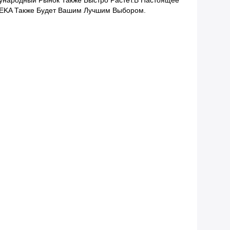
народный Рынок Также Быстро Растет.В Настоящее 
DEKA Также Будет Вашим Лучшим Выбором.