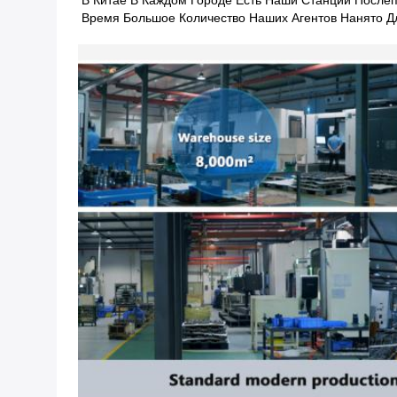
В Китае В Каждом Городе Есть Наши Станции После
Время Большое Количество Наших Агентов Нанято 