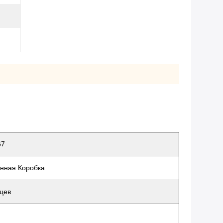
67
нная Коробка
цев