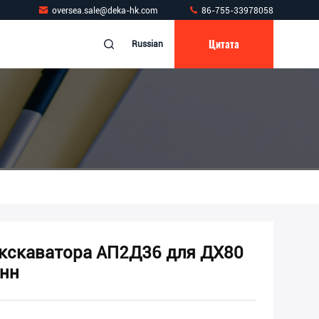
oversea.sale@deka-hk.com
86-755-33978058
Цитата
Russian
экскаватора АП2Д36 для ДХ80
онн