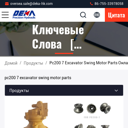
oversea.sale@deka-hk.com
86-755-33978058
Цитата
Ключевые
Слова [
Pc200 7
/
/
Pc200 7 Excavator Swing Motor Parts Он
Домой
Продукты
Excavator
pc200 7 excavator swing motor parts
Swing Motor
Продукты
Parts ]
Спичка 9