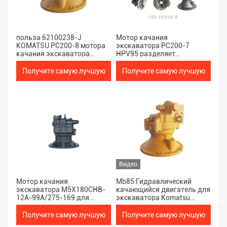
Продукты
польза 62100238-J
Мотор качания
KOMATSU PC200-8 мотора
экскаватора PC200-7
качания экскаватора
HPV95 разделяет
28Mpa MB85
гидравлическую пользу
Indusry
Получите самую лучшую
Получите самую лучшую
цену
цену
Видео
Мотор качания
Mb85 Гидравлический
экскаватора M5X180CHB-
качающийся двигатель для
12A-99A/275-169 для
экскаватора Komatsu
SUMITMO SH240-5
PC200-8
Получите самую лучшую
Получите самую лучшую