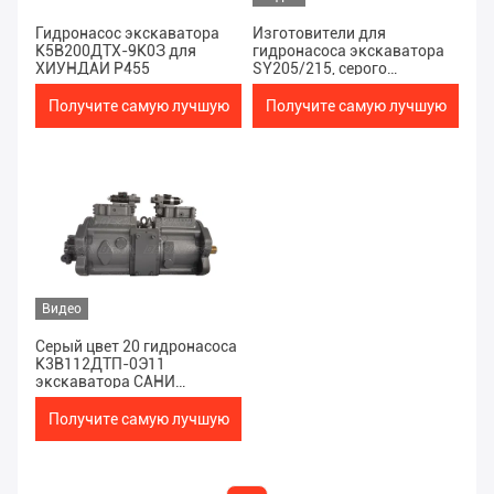
Гидронасос экскаватора
Изготовители для
К5В200ДТХ-9К0З для
гидронасоса экскаватора
ХИУНДАИ Р455
SY205/215, серого
K3V112DTP-9T8L темное -
серый цвет, темнота
Получите самую лучшую
Получите самую лучшую
K3V112DTP-9T8L -, 20 тонн
цену
цену
Видео
Серый цвет 20 гидронасоса
К3В112ДТП-0Э11
экскаватора САНИ
СИ205/215 темный | 22
тонны
Получите самую лучшую
цену