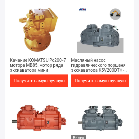
цену
цену
Качание KOMATSU Pc200-7
Масляный насос
мотора MB85, мотор ряда
гидравлического поршеня
экскаватора мини
экскаватора K5V200DTH-
9N2Y главный для EC480D
Получите самую лучшую
Получите самую лучшую
цену
цену
Видео