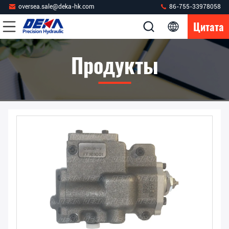
oversea.sale@deka-hk.com
86-755-33978058
Цитата
Продукты