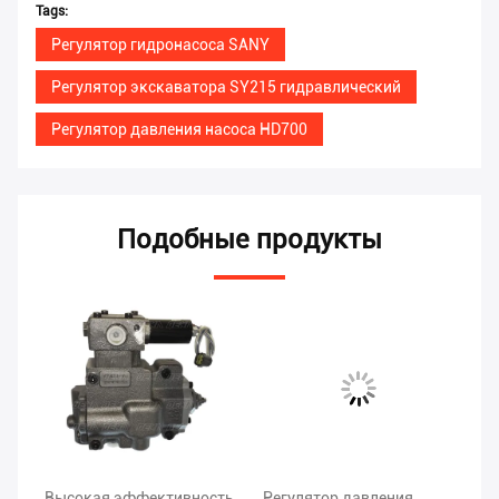
Tags:
Регулятор гидронасоса SANY
Регулятор экскаватора SY215 гидравлический
Регулятор давления насоса HD700
Подобные продукты
а
Высокая эффективность
Регулятор давления
Се