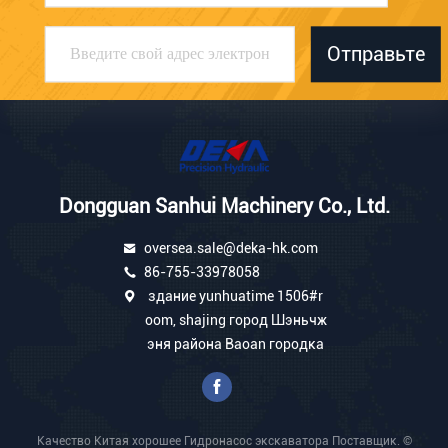
Отправьте
Dongguan Sanhui Machinery Co., Ltd.
oversea.sale@deka-hk.com
86-755-33978058
здание yunhuatime 1506#r
oom, shajing город Шэньчж
эня района Baoan городка
Качество Китая хорошее Гидронасос экскаватора Поставщик. ©