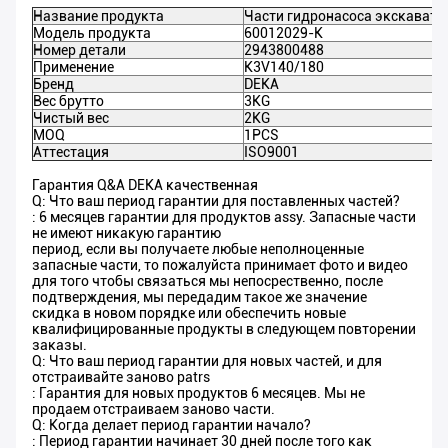
Название продукта
Части гидронасоса экскавато
Модель продукта
60012029-K
Номер детали
2943800488
Применение
K3V140/180
Бренд
DEKA
Вес брутто
3KG
Чистый вес
2KG
MOQ
1PCS
Аттестация
ISO9001
Гарантия Q&A DEKA качественная
Q: Что ваш период гарантии для поставленных частей?
: 6 месяцев гарантии для продуктов assy. Запасные части
не имеют никакую гарантию
период, если вы получаете любые неполноценные
запасные части, то пожалуйста принимает фото и видео
для того чтобы связаться мы непосрественно, после
подтверждения, мы передадим такое же значение
скидка в новом порядке или обеспечить новые
квалифицированные продукты в следующем повторении
заказы.
Q: Что ваш период гарантии для новых частей, и для
отстраивайте заново patrs
: Гарантия для новых продуктов 6 месяцев. Мы не
продаем отстраиваем заново части.
Q: Когда делает период гарантии начало?
: Период гарантии начинает 30 дней после того как