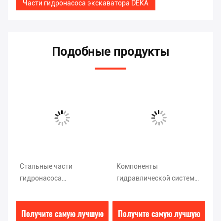
Части гидронасоса экскаватора DEKA
Подобные продукты
1
Стальные части
Компоненты
Ко
гидронасоса
гидравлической системы
IS
экскаватора 1kg для
экскаватора, части
Ка
K3V112 V0111010236
насоса с зубчатой
ую
Получите самую лучшую
Получите самую лучшую
П
передачей PC200-