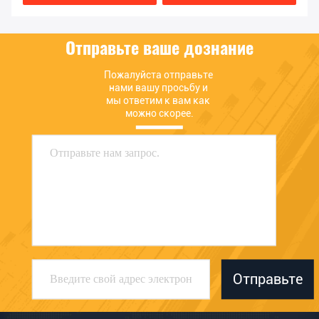
7/HPV95
цену
цену
Отправьте ваше дознание
Пожалуйста отправьте 
нами вашу просьбу и 
мы ответим к вам как 
можно скорее.
Отправьте