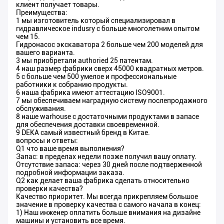
клиент получает товары.
Преимущества:
1 мы изготовитель который специализировал в
гидравлическое indusry с больше многолетним опытом
чем 15.
Гидронасос экскаватора 2 больше чем 200 моделей для
вашего варианта.
3 мы приобретали authoried 25 патентам.
4 наш размер фабрики сверх 45000 квадратных метров.
5 с больше чем 500 умелое и профессиональные
работники к собранию продукты.
6 наша фабрика имеют аттестацию ISO9001.
7 мы обеспечиваем наградную систему послепродажного
обслуживания.
8 наше warhouse с достаточными продуктами в запасе
для обеспечения доставки своевременной.
9 DEKA самый известный бренд в Китае.
вопросы и ответы:
Q1 что ваше время выполнения?
Запас: в пределах недели позже получил вашу оплату.
Отсутствие запаса: через 30 дней после подтверженной
подробной информации заказа.
Q2 как делает ваша фабрика сделать относительно
проверки качества?
Качество приоритет. Мы всегда прикрепляем большое
значение в проверку качества с самого начала в конец:
1) Наш инженер оплатить больше внимания на дизайне
машины и установить все время.