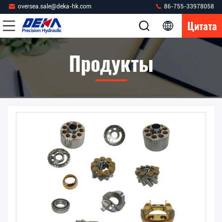
oversea.sale@deka-hk.com
86-755-33978058
Цитата
Продукты