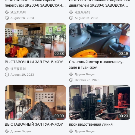
DEKA BRAND Клапан сброса
DEKA BRAND Клапан с подвижным
перегрузки SK200-6 ЗАВОДСКАЯ
двигателем SK230-6 ЗАВОДСКАЯ
ЦЕНА
ЦЕНА
液压泵系列
液压泵系列
August 26, 2023
August 26, 2023
00:38
00:19
ВЫСТАВОЧНЫЙ ЗАЛ ГУАНЧЖОУ
Свинговый мотор в нашем шоу-
зале в Гуанчжоу
液压泵系列
Другие Видео
August 19, 2023
October 26, 2023
00:09
00:23
ВЫСТАВОЧНЫЙ ЗАЛ ГУАНЧЖОУ
производственная линия
Другие Видео
Другие Видео