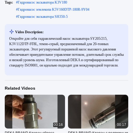
Tags:
#
Гидронасос экскаватора K3V180
#
Гидронасос землекопа K5V160DTP-180R-9Y04
#
Гидронасос экскаватора SH350-5
Video Description:
Откройте для себя гидравлический насос экскаватора SY205/215,
K3V112DTP-9T8L, темно-серый, предназначенный для 20-тонных
экскаваторов. Этот регулируемый поршневой насос высокого давления
обеспечивает принудительное управление потоком, длительный срок службы
и низкий уровень шума. Изготовленный DEKA и сертифицированный по
стандарту ISO9001, он идеально подходит для международной торговли.
Related Videos
00:16
00:17